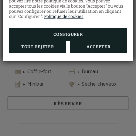
pouvez lire notre politique de cookies. Vous pouvez
accepter tous les cookies via le bouton "Accepter" ou vous
téléphone, télévision à écran plat, bureau,
pouvez configurer ou refuser leur utilisation en cliquant
chauffage, sèche-cheveux, articles de toilette
sur "Configurer ".
Politique de cookies
gratuits, salle de bains. Elle dispose de parquet et
d’une terrasse.
CONFIGURER
TOUT REJETER
ACCEPTER
Coffret de
Connexion Wi-Fi
produits de
Internet
toilette
Coffre-fort
Bureau
Minibar
Sèche-cheveux
RÉSERVER