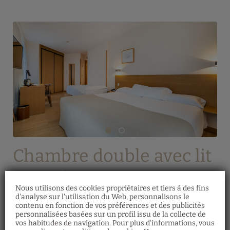
Chambre double avec lit
supplémentaire
Nous utilisons des cookies propriétaires et tiers à des fins
d'analyse sur l'utilisation du Web, personnalisons le
Cette chambre dispose de :
1 lit double et 1
contenu en fonction de vos préférences et des publicités
personnalisées basées sur un profil issu de la collecte de
individuel
, climatisation, connexion Wi-Fi
vos habitudes de navigation. Pour plus d'informations, vous
gratuite, minibar et coffre-fort, balcon,