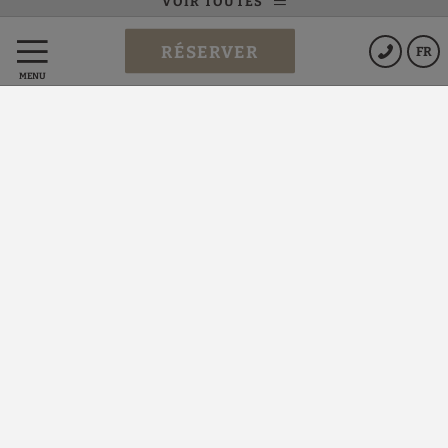
VOIR TOUTES
Coffre-fort
Bureau
RÉSERVER
FR
Minibar
Téléphone
MENU
Chambre avec
Machine à café
vue
Nespresso
RÉSERVER
Gran Hotel Victoria
Protection des données
Politique de cookies