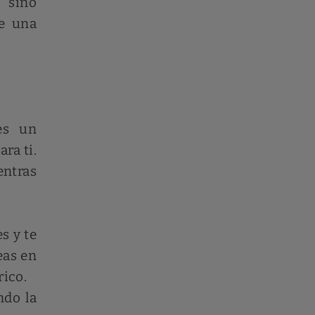
 sino
de una
es un
ra ti.
entras
s y te
eas en
ico.
do la