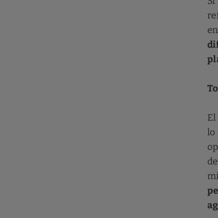
S
re
en
di
pl
To
El
l
op
d
mi
pe
ag