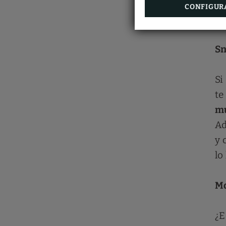
qu
CONFIGUR
cu
Sn
Si
te
mu
Ad
y 
lo
Mo
¿E