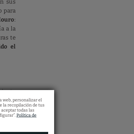
on sus
o para
Mouro
:
a a la
ras te
ido el
ajante
 es la
a web, personalizar el
e la recopilación de tus
nte
12
 aceptar todas las
figurar”.
Política de
Panes
odo es