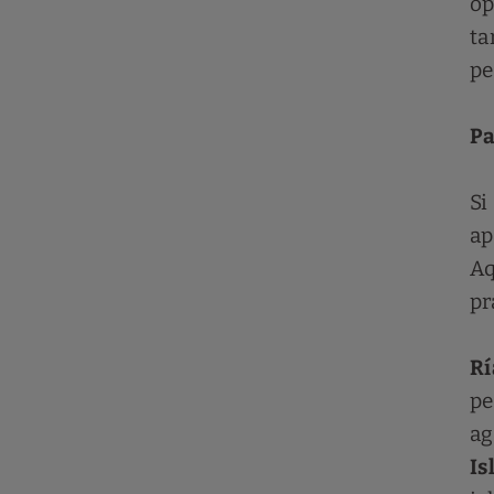
op
ta
pe
Pa
Si
ap
Aq
pr
Rí
pe
ag
Is