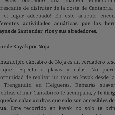
i estás buscando una manera emociona
frescante de disfrutar de la costa de Cantabria, 
 el lugar adecuado! En este artículo encont
ferentes actividades acuáticas por las her
ayas de Santander, ríos y sus alrededores.
ur de Kayak por Noja
 municipio cántabro de Noja es un verdadero tes
o que respecta a playas y calas. No pierd
ortunidad de realizar un tour en kayak desde la
e Trengandín en Helgueras. Remarás suave
entras el mar Cantábrico te acompaña, y
te diri
queñas calas ocultas que solo son accesibles de
ua.
Este recorrido en kayak no solo te brin