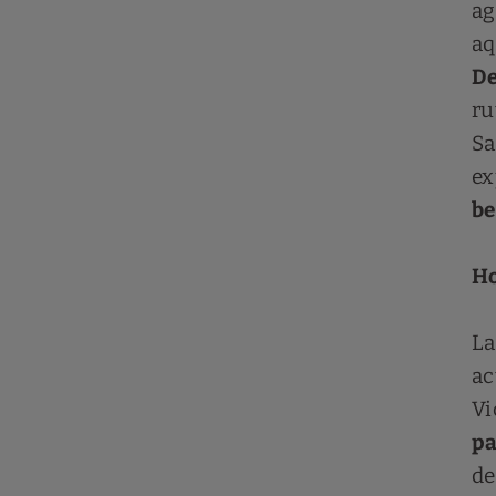
ag
aq
De
ru
Sa
ex
be
Ho
L
ac
Vi
pa
de