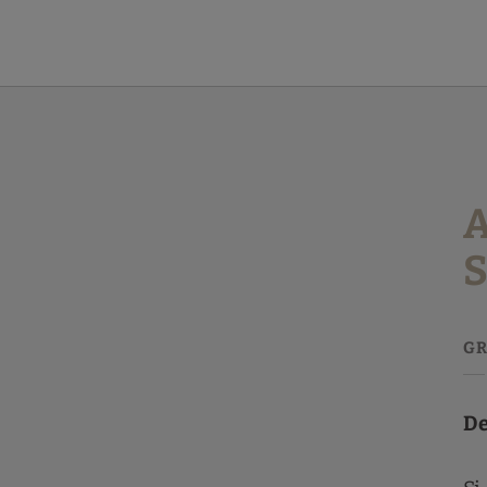
Actividades Acuáticas En Santander del Gran Hotel Victoria en Santa
A
S
De