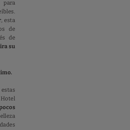
 para
íbles.
r
, esta
os de
és de
ira su
ximo.
estas
 Hotel
 pocos
elleza
idades