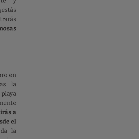
nte y
¡estás
rarás
mosas
oro en
as la
 playa
mente
girás a
sde el
da la