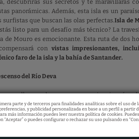
la, descubrirás sus secretos y te maravillarás c
stas panorámicas. Además, esta isla es un paraís
s surfistas que buscan las olas perfectas.
Isla de 
stás listo para un desafío más técnico? La travesí
la de Mouro es emocionante. Esta ruta de dos ho
ecompensará con
vistas impresionantes, inclu
ónico faro de la isla y la bahía de Santander.
scenso del Río Deva
ra aquellos que buscan una experiencia más rel
deada de naturaleza, el descenso del río Deva
mera parte y de terceros para finalidades analíticas sobre el uso de l
referencias, y publicidad personalizada en base a un perfil a partir d
ción perfecta. A lo largo de aproximadame
ara más información puedes leer nuestra política de cookies. Puedes
n “Aceptar” o puedes configurar o rechazar su uso pulsando en “Con
ilómetros, podrás visitar los pueblos de 
sturias) y Unquera (Cantabria)
. Lo mejor de t