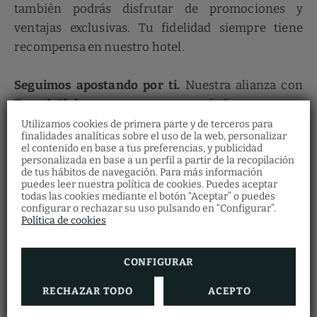
también podrás disfrutar de promociones y
ventajas exclusivas. Tu fidelidad siempre tiene
recompensa en nuestro hotel.
Seguimos apostando por ti.
Nuestra alianza con
Travel Club
marca un nuevo capítulo en nuestra
búsqueda constante de superar las expectativas de
Utilizamos cookies de primera parte y de terceros para
finalidades analíticas sobre el uso de la web, personalizar
nuestros clientes. De este modo, creemos que esta
el contenido en base a tus preferencias, y publicidad
colaboración reafirma nuestra dedicación a
personalizada en base a un perfil a partir de la recopilación
de tus hábitos de navegación. Para más información
mejorar la satisfacción del cliente y, a la vez,
puedes leer nuestra política de cookies. Puedes aceptar
todas las cookies mediante el botón “Aceptar” o puedes
nuestra reputación. Cada día nos enfrentamos a
configurar o rechazar su uso pulsando en “Configurar”.
desafíos constantes, pero gracias a estas acciones,
Política de cookies
que sitúan a nuestros clientes en el centro de la
experiencia, continuamos manteniendo la esencia
CONFIGURAR
del hotel que somos y queremos ser.
RECHAZAR TODO
ACEPTO